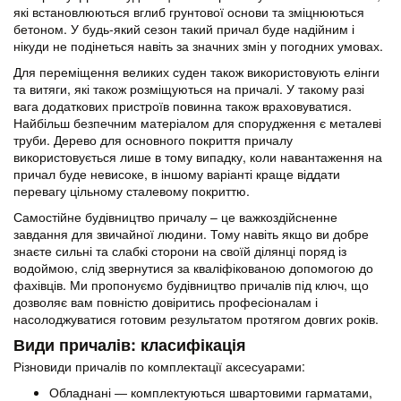
які встановлюються вглиб грунтової основи та зміцнюються
бетоном. У будь-який сезон такий причал буде надійним і
нікуди не подінеться навіть за значних змін у погодних умовах.
Для переміщення великих суден також використовують елінги
та витяги, які також розміщуються на причалі. У такому разі
вага додаткових пристроїв повинна також враховуватися.
Найбільш безпечним матеріалом для спорудження є металеві
труби. Дерево для основного покриття причалу
використовується лише в тому випадку, коли навантаження на
причал буде невисоке, в іншому варіанті краще віддати
перевагу цільному сталевому покриттю.
Самостійне будівництво причалу – це важкоздійсненне
завдання для звичайної людини. Тому навіть якщо ви добре
знаєте сильні та слабкі сторони на своїй ділянці поряд із
водоймою, слід звернутися за кваліфікованою допомогою до
фахівців. Ми пропонуємо будівництво причалів під ключ, що
дозволяє вам повністю довіритись професіоналам і
насолоджуватися готовим результатом протягом довгих років.
Види причалів: класифікація
Різновиди причалів по комплектації аксесуарами:
Обладнані ― комплектуються швартовими гарматами,