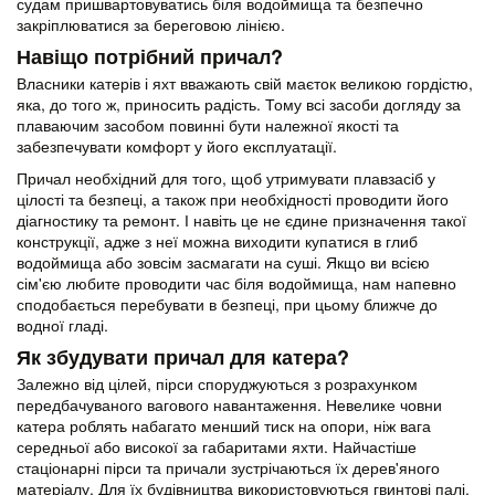
судам пришвартовуватись біля водоймища та безпечно
закріплюватися за береговою лінією.
Навіщо потрібний причал?
Власники катерів і яхт вважають свій маєток великою гордістю,
яка, до того ж, приносить радість. Тому всі засоби догляду за
плаваючим засобом повинні бути належної якості та
забезпечувати комфорт у його експлуатації.
Причал необхідний для того, щоб утримувати плавзасіб у
цілості та безпеці, а також при необхідності проводити його
діагностику та ремонт. І навіть це не єдине призначення такої
конструкції, адже з неї можна виходити купатися в глиб
водоймища або зовсім засмагати на суші. Якщо ви всією
сім'єю любите проводити час біля водоймища, нам напевно
сподобається перебувати в безпеці, при цьому ближче до
водної гладі.
Як збудувати причал для катера?
Залежно від цілей, пірси споруджуються з розрахунком
передбачуваного вагового навантаження. Невелике човни
катера роблять набагато менший тиск на опори, ніж вага
середньої або високої за габаритами яхти. Найчастіше
стаціонарні пірси та причали зустрічаються їх дерев'яного
матеріалу. Для їх будівництва використовуються гвинтові палі,