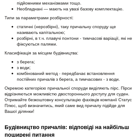
підйомними механізмами тощо.
Необладнані ― мають на увазі базову комплектацію.
Типи за параметрами розбірності:
статичні (нерозбірні), таку причальну споруду ще
називають капітальною;
розбірні, в т.ч. плавучі понтони - тимчасові варіації, які не
фіксуються палями.
Класифікація за місцем будівництва:
з берега;
з води;
комбінований метод - передбачає встановлення
постійних причалів з берега, а тимчасових - з води.
Окремою категорією причальної споруди виділяють пірс. Пірси
відрізняються можливістю двостороннього доступу для суден.
Отримайте безкоштовну консультацію фахівців компанії Статус
Плюс, щоб визначитись, який саме вид причалу підійде для
Вашої ділянки!
Будівництво причалів: відповіді на найбільш
поширені питання