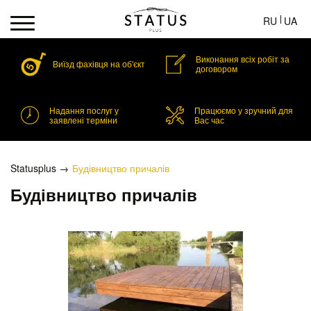
RU
UA
Виконання всіх робіт за
Виїзд фахівця на об'єкт
договором
Надання послуг у
Працюємо у зручний для
заявлені терміни
Вас час
Statusplus
Будівництво причалів
Будівництво причалів