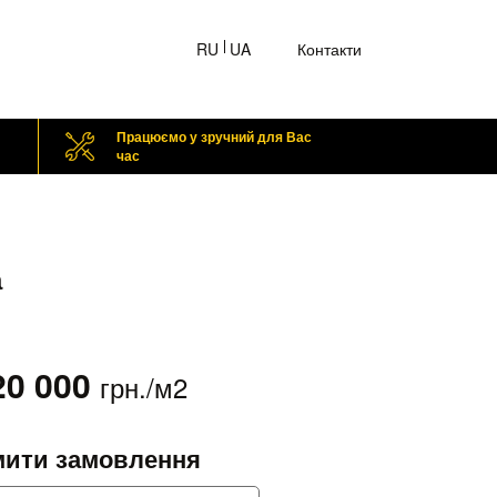
RU
UA
Контакти
Працюємо у зручний для Вас
час
а
20 000
грн./м2
ити замовлення