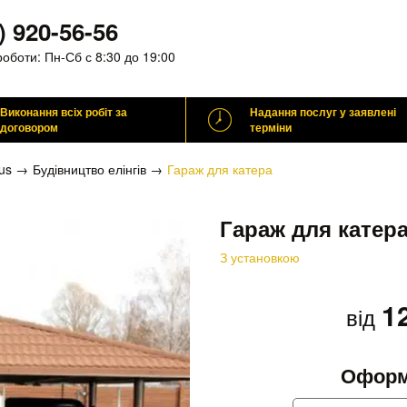
) 920-56-56
роботи:
Пн-Сб с 8:30 до 19:00
Виконання всіх робіт за
Надання послуг у заявлені
договором
терміни
us
Будівництво елінгів
Гараж для катера
Гараж для катер
З установкою
1
від
Оформ