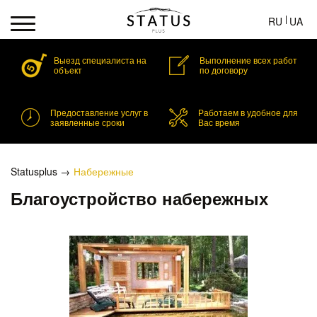
RU
UA
Выезд специалиста на
Выполнение всех работ
объект
по договору
Предоставление услуг в
Работаем в удобное для
заявленные сроки
Вас время
Statusplus
Набережные
Благоустройство набережных